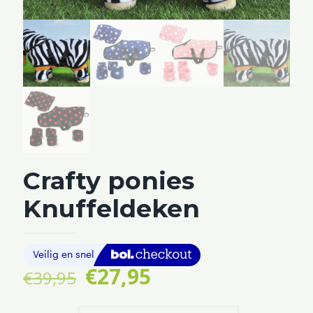
Crafty ponies
Knuffeldeken
Oorspronkelijke
Huidige
€
27,95
€
39,95
prijs
prijs