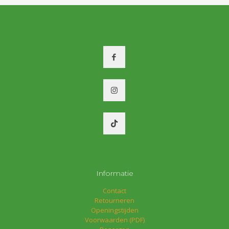
meerdere
variaties.
Deze
optie
kan
gekozen
worden
op
de
productpagina
Informatie
Contact
Retourneren
Openingstijden
Voorwaarden (PDF)