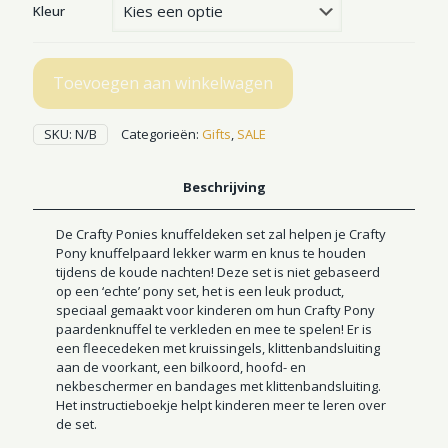
was:
is:
Kleur
€39,95.
€27,95.
Toevoegen aan winkelwagen
SKU:
N/B
Categorieën:
Gifts
,
SALE
Beschrijving
De Crafty Ponies knuffeldeken set zal helpen je Crafty
Pony knuffelpaard lekker warm en knus te houden
tijdens de koude nachten! Deze set is niet gebaseerd
op een ‘echte’ pony set, het is een leuk product,
speciaal gemaakt voor kinderen om hun Crafty Pony
paardenknuffel te verkleden en mee te spelen! Er is
een fleecedeken met kruissingels, klittenbandsluiting
aan de voorkant, een bilkoord, hoofd- en
nekbeschermer en bandages met klittenbandsluiting.
Het instructieboekje helpt kinderen meer te leren over
de set.