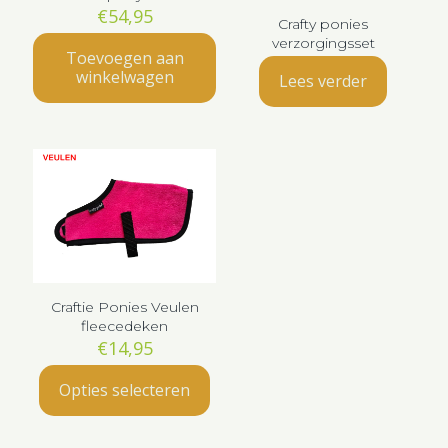
€
54,95
Crafty ponies
verzorgingsset
Toevoegen aan
winkelwagen
Lees verder
Craftie Ponies Veulen
fleecedeken
€
14,95
Opties selecteren
Dit
product
heeft