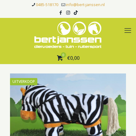
0485-518170
info@bert-janssen.nl
0
€0,00
UITVERKOOP