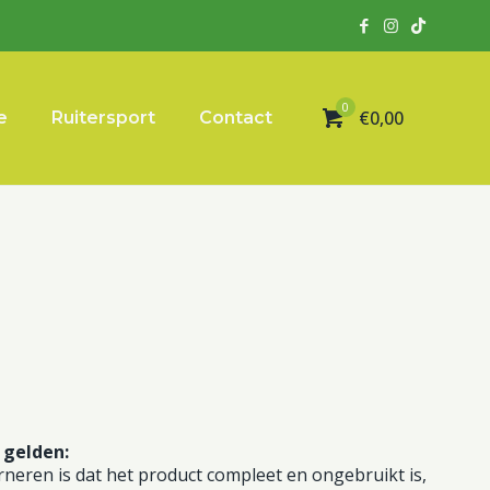
0
€0,00
e
Ruitersport
Contact
 gelden:
eren is dat het product compleet en ongebruikt is,