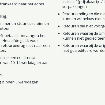
inclusief (prijs)kaartje 
gefrankeerd naar het adres
verpakkingen.
Retourzendingen die nie
ing.
kunnen wij helaas niet c
nummer en stuur deze binnen
Retouren die niet voorg
retour
Retouren waarbij de omd
ft betaald, ontvangt u het
kunnen niet gecreditee
 Hetzelfde geldt voor
w retourbedrag niet naar een
Retouren waarbij de ori
ken.
niet gecrediteerd worde
a je een creditnota
jn van 10-14 werkdagen aan
d.
ng binnen 5 werkdagen