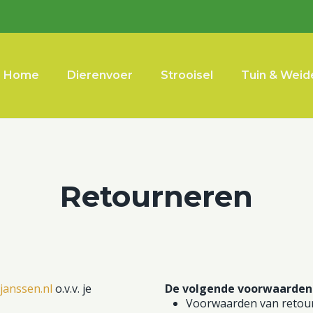
Home
Dierenvoer
Strooisel
Tuin & Weid
Retourneren
janssen.nl
o.v.v. je
De volgende voorwaarden
Voorwaarden van retourn