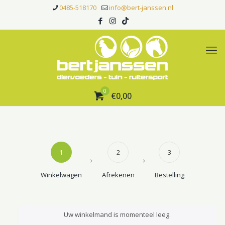
0485-518170
info@bert-janssen.nl
0
€0,00
1
2
3
Winkelwagen
Afrekenen
Bestelling
Uw winkelmand is momenteel leeg.