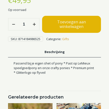
€
49,95
Op voorraad
IRH
Toevoegen aan
Toy
winkelwagen
set
horseriding
Petit
SKU:
8714184986525
Categorie:
Gifts
hoeveelheid
Beschrijving
Passend bij je eigen shet of pony * Past op LeMieux
speelgoedpony en onze crafty ponies * Premium print
* Glitterlogo op flyveil
Gerelateerde producten