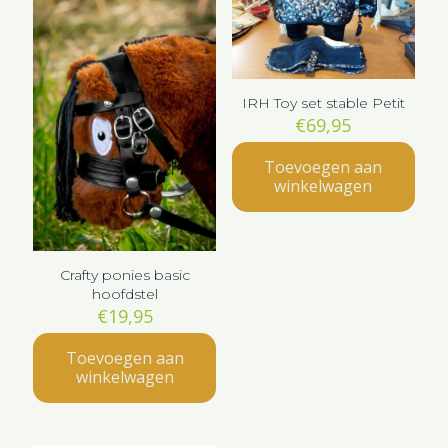
IRH Toy set stable Petit
€
69,95
Toevoegen aan
winkelwagen
Crafty ponies basic
hoofdstel
€
19,95
Toevoegen aan
winkelwagen