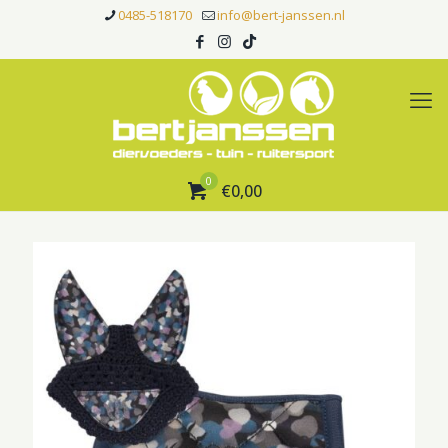
0485-518170
info@bert-janssen.nl
0
€0,00