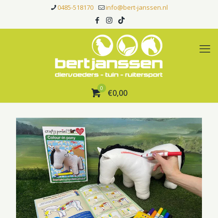
0485-518170
info@bert-janssen.nl
0
€0,00