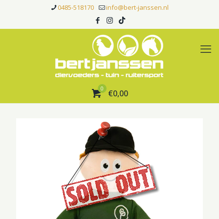
0485-518170
info@bert-janssen.nl
0
€0,00